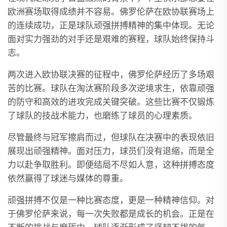
欧洲赛场取得成绩并不容易。佛罗伦萨在欧协联赛场上
的连续成功，正是球队顽强拼搏精神的集中体现。无论
面对实力强劲的对手还是艰难的赛程，球队始终保持斗
志。
两次进入欧协联决赛的征程中，佛罗伦萨经历了多场艰
苦的比赛。球队在淘汰赛阶段多次逆境求生，依靠顽强
的防守和高效的进攻完成关键突破。这些比赛不仅锻炼
了球队的技战术能力，也磨练了球员的心理素质。
尽管最终与冠军擦肩而过，但球队在决赛中的表现依旧
展现出顽强精神。面对压力，球员们没有退缩，而是全
力以赴争取胜利。即便结局不尽如人意，这种拼搏态度
依然赢得了球迷与媒体的尊重。
顽强拼搏不仅是一种比赛态度，更是一种精神信仰。对
于佛罗伦萨来说，每一次失败都是成长的机会。正是在