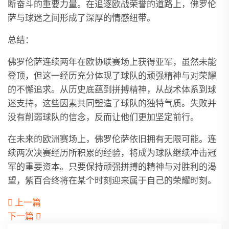
断奋斗的重要力量。在追逐欧战荣誉的道路上，佛罗伦
萨与球迷之间形成了深厚的情感纽带。
总结：
佛罗伦萨连续两年在欧协联赛场上获得亚军，虽然未能
登顶，但这一经历充分体现了球队的顽强精神与对荣耀
的不懈追求。从历史底蕴到拼搏精神，从战术体系到球
迷支持，这些因素共同塑造了球队的独特气质。失败并
没有削弱球队的信念，反而让他们更加坚定前行。
在未来的欧洲赛场上，佛罗伦萨依旧拥有无限可能。连
续两次决赛经历所积累的经验，将成为球队继续冲击冠
军的重要资本。只要保持顽强拼搏的精神与对胜利的渴
望，紫百合终将在某个时刻迎来属于自己的荣耀时刻。
上一篇
下一篇