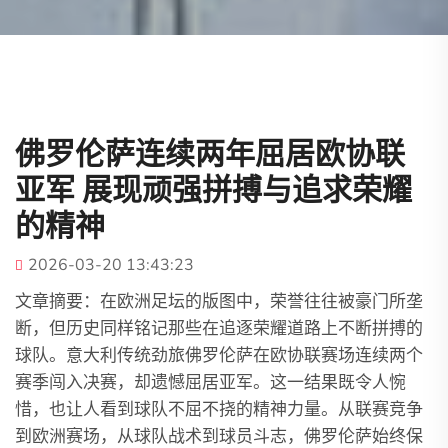
佛罗伦萨连续两年屈居欧协联
亚军 展现顽强拼搏与追求荣耀
的精神
2026-03-20 13:43:23
文章摘要：在欧洲足坛的版图中，荣誉往往被豪门所垄
断，但历史同样铭记那些在追逐荣耀道路上不断拼搏的
球队。意大利传统劲旅佛罗伦萨在欧协联赛场连续两个
赛季闯入决赛，却遗憾屈居亚军。这一结果既令人惋
惜，也让人看到球队不屈不挠的精神力量。从联赛竞争
到欧洲赛场，从球队战术到球员斗志，佛罗伦萨始终保