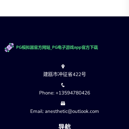
建瓯市冲征省422号
Phone: +13594780426
Email: anesthetic@outlook.com
导航