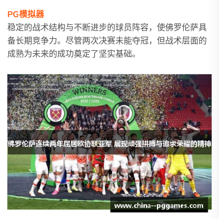
PG模拟器
稳定的战术结构与不断进步的球员阵容，使佛罗伦萨具
备长期竞争力。尽管两次决赛未能夺冠，但战术层面的
成熟为未来的成功奠定了坚实基础。