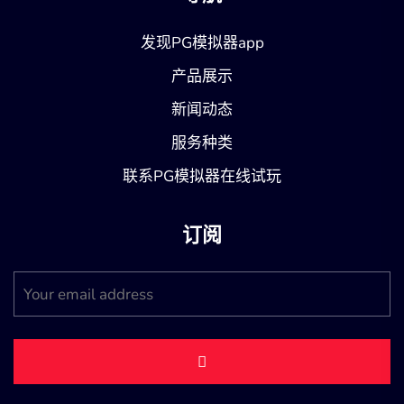
发现PG模拟器app
产品展示
新闻动态
服务种类
联系PG模拟器在线试玩
订阅