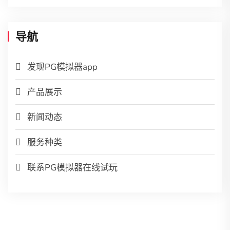
导航
发现PG模拟器app
产品展示
新闻动态
服务种类
联系PG模拟器在线试玩