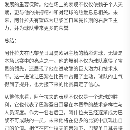
发展的重要保障。他在场上的表现不仅仅依赖于个人天
赋，更与他的拼搏精神和对足球的热爱息息相关。未
来，阿什拉夫有望成为巴黎圣日耳曼长期的右后卫主
力，并为球队带来更多的荣誉。
总结：
阿什拉夫在巴黎圣日耳曼欧冠主场的精彩进球，无疑是
本场比赛中的亮点之一。他的爆射不仅为球队赢得了宝
贵的领先，还展现了他在进攻端的巨大潜力和技术水
平。这一进球让巴黎在比赛中占据了主动，球队的士气
得到了提升，也为接下来的比赛奠定了信心。
从整体来看，阿什拉夫的表现不仅仅是一个进球的胜
利，它也代表了巴黎圣日耳曼在本赛季的战术多样性与
人员深度。作为一名右后卫，阿什拉夫已经逐渐成为巴
黎不可或缺的一员，未来他将在更多的比赛中展现出自
己的价值。相信在阿什拉夫的带领下，巴黎圣日耳曼将