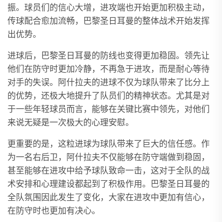
振。球员们的信心大增，进攻端也开始更加积极主动，
传球配合愈加流畅，巴黎圣日耳曼的整体战术开始发挥
出优势。
进球后，巴黎圣日耳曼的防线也变得更加稳固。领先让
他们在防守时更加冷静，不再急于进攻，而是耐心等待
对手的失误。阿什拉夫的进球不仅为球队带来了比分上
的优势，还极大地提升了队员们的精神状态。尤其是对
于一些年轻球员而言，能够在关键比赛中领先，对他们
来说无疑是一次极大的心理安慰。
更重要的是，这粒进球为球队带来了巨大的信任感。作
为一名右后卫，阿什拉夫不仅能够在防守端做到稳固，
甚至能够在进攻中给予球队致命一击，这对于全队的战
术安排和心理建设都起到了积极作用。巴黎圣日耳曼的
全队氛围因此发生了变化，大家在进攻中更加有信心，
在防守时也更加有决心。