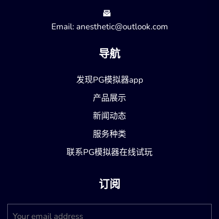
Email: anesthetic@outlook.com
导航
发现PG模拟器app
产品展示
新闻动态
服务种类
联系PG模拟器在线试玩
订阅