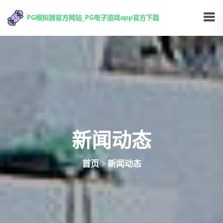
新闻动态
首页
新闻动态