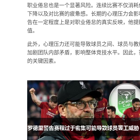
职业倦怠也是一个显著风险。连续比赛不仅消耗
下降以及对比赛的疲惫感。长期的心理压力会影
告在一定程度上是对职业倦怠的真实反映，他提
值。
此外，心理压力还可能导致球员之间、球员与教
加剧团队内部矛盾，影响整体竞技水平。因此，
的关键因素。