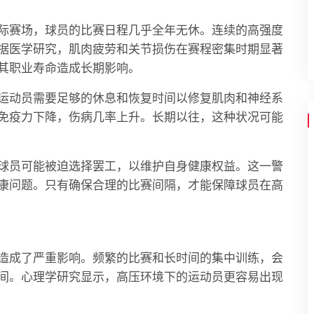
际赛场，球员的比赛日程几乎全年无休。连续的高强度
据医学研究，肌肉疲劳和关节损伤在赛程密集时期显著
其职业寿命造成长期影响。
运动员需要足够的休息和恢复时间以修复肌肉和神经系
免疫力下降，伤病几率上升。长期以往，这种状况可能
球员可能被迫选择罢工，以维护自身健康权益。这一警
康问题。只有确保合理的比赛间隔，才能保障球员在高
造成了严重影响。频繁的比赛和长时间的集中训练，会
间。心理学研究显示，高压环境下的运动员更容易出现