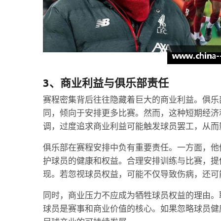
3、商业利益与俱乐部责任
赛程密集背后往往隐藏着巨大的商业利益。俱乐
同，倾向于安排更多比赛。然而，这种短期经济
调，过度追求商业利益可能触发球员罢工，从而
俱乐部在赛程安排中负有重要责任。一方面，他
护球员的健康和权益。合理安排训练与比赛，提
现。若忽视球员权益，可能不仅导致伤病，还可
同时，商业压力不应成为牺牲球员权益的理由。
球员是赛事和商业价值的核心。如果忽略球员健