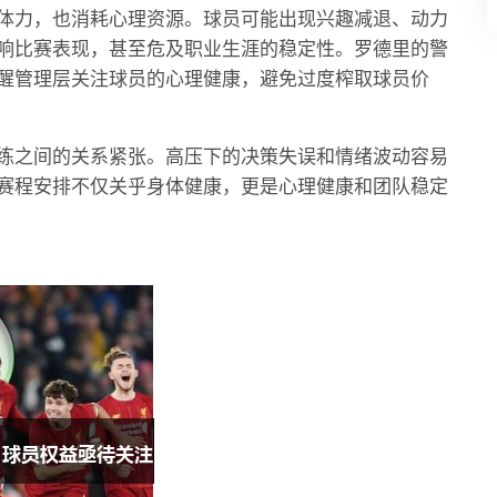
体力，也消耗心理资源。球员可能出现兴趣减退、动力
响比赛表现，甚至危及职业生涯的稳定性。罗德里的警
醒管理层关注球员的心理健康，避免过度榨取球员价
练之间的关系紧张。高压下的决策失误和情绪波动容易
赛程安排不仅关乎身体健康，更是心理健康和团队稳定