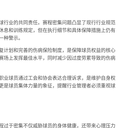
球行业的共同责任。赛程密集问题凸显了现行行业规范
休息和训练规定，但在执行细节和具体保障措施上仍有
一种警示。
复计划和完善的伤病保险制度，是保障球员权益的核心
赛场上发挥最佳水平，同时减少因过度劳累导致的伤病
职业球员通过工会和协会表达合理诉求，是维护自身权
更是球员集体力量的象征，提醒行业管理者必须重视球
程过于密集不仅威胁球员的身体健康，还带来心理压力