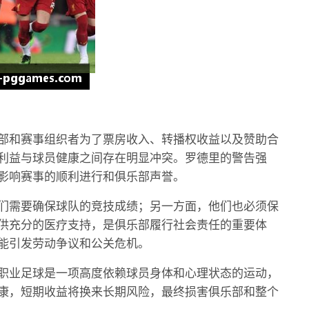
部和赛事组织者为了票房收入、转播权收益以及赞助合
利益与球员健康之间存在明显冲突。罗德里的警告强
影响赛事的顺利进行和俱乐部声誉。
们需要确保球队的竞技成绩；另一方面，他们也必须保
供充分的医疗支持，是俱乐部履行社会责任的重要体
能引发劳动争议和公关危机。
职业足球是一项高度依赖球员身体和心理状态的运动，
康，短期收益将换来长期风险，最终损害俱乐部和整个