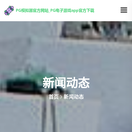
新闻动态
首页
新闻动态