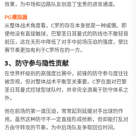
效果，为中场和边路队友创造了宝贵的进攻通道。
PG模拟器
从整体战术角度看，C罗的存在本身就是一种威慑。即
便他没有直接触球，巴黎圣日耳曼式的防线也不敢轻易
前压，这在无形中降低了对手中前场压迫的强度，使比
赛节奏更加有利于C罗所在的一方。
3、防守参与隐性贡献
在世界杯级别的高强度比赛中，前锋的防守参与度往往
被忽视，但对整体战术平衡至关重要。C罗在面对巴黎
圣日耳曼式控球型球队时，并非完全游离于防守体系之
外。
他在前场的第一道压迫，常常起到延缓对手出球的作
用。虽然这种防守不一定直接形成抢断，但却能打乱对
方由守转攻的节奏，为中后场队友争取回位时间。