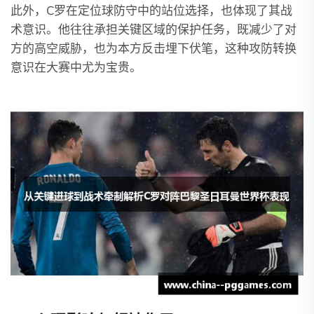
此外，C罗在定位球防守中的站位选择，也体现了其战
术意识。他往往承担关键区域的保护任务，既减少了对
方的高空威胁，也为本方反击埋下伏笔，这种攻防转换
意识在大赛中尤为宝贵。