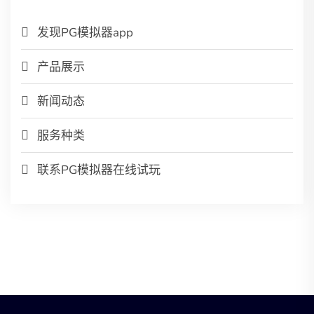
发现PG模拟器app
产品展示
新闻动态
服务种类
联系PG模拟器在线试玩