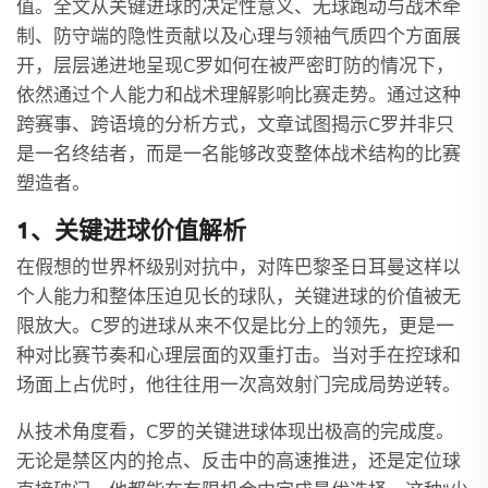
值。全文从关键进球的决定性意义、无球跑动与战术牵
制、防守端的隐性贡献以及心理与领袖气质四个方面展
开，层层递进地呈现C罗如何在被严密盯防的情况下，
依然通过个人能力和战术理解影响比赛走势。通过这种
跨赛事、跨语境的分析方式，文章试图揭示C罗并非只
是一名终结者，而是一名能够改变整体战术结构的比赛
塑造者。
1、关键进球价值解析
在假想的世界杯级别对抗中，对阵巴黎圣日耳曼这样以
个人能力和整体压迫见长的球队，关键进球的价值被无
限放大。C罗的进球从来不仅是比分上的领先，更是一
种对比赛节奏和心理层面的双重打击。当对手在控球和
场面上占优时，他往往用一次高效射门完成局势逆转。
从技术角度看，C罗的关键进球体现出极高的完成度。
无论是禁区内的抢点、反击中的高速推进，还是定位球