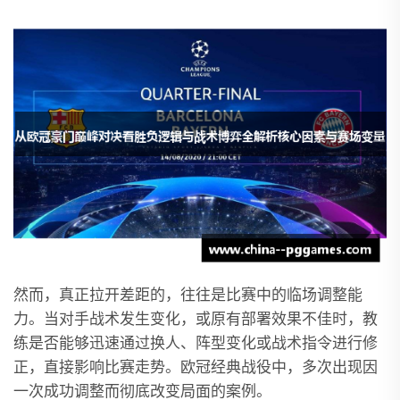
然而，真正拉开差距的，往往是比赛中的临场调整能
力。当对手战术发生变化，或原有部署效果不佳时，教
练是否能够迅速通过换人、阵型变化或战术指令进行修
正，直接影响比赛走势。欧冠经典战役中，多次出现因
一次成功调整而彻底改变局面的案例。