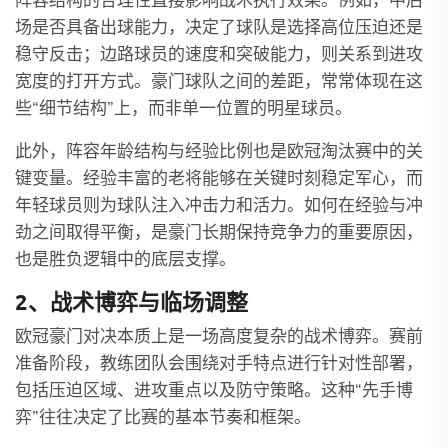
阵容结构的合理性直接影响战术执行效果。例如，中后
场是否具备出球能力，决定了球队是选择高位压迫还是
稳守反击；边路球员的速度和突破能力，则关系到进攻
宽度的打开方式。豪门球队之间的差距，常常体现在这
些“细节结构”上，而非单一位置的明星球员。
此外，阵容年龄结构与经验比例也是欧冠淘汰赛中的关
键变量。经验丰富的老将能够在关键时刻稳定军心，而
年轻球员则为球队注入冲击力和活力。如何在经验与冲
劲之间取得平衡，是豪门长期保持竞争力的重要原因，
也是胜负逻辑中的底层支撑。
2、战术博弈与临场调整
欧冠豪门对决本质上是一场高度复杂的战术博弈。赛前
准备阶段，教练团队会围绕对手特点进行针对性部署，
包括压迫区域、进攻重点以及防守策略。这种“先手博
弈”往往决定了比赛的基本节奏和框架。