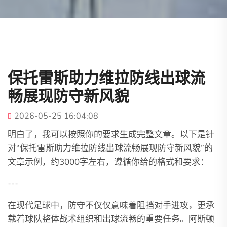
保托雷斯助力维拉防线出球流
畅展现防守新风貌
2026-05-25 16:04:08
明白了，我可以按照你的要求生成完整文章。以下是针
对“保托雷斯助力维拉防线出球流畅展现防守新风貌”的
文章示例，约3000字左右，遵循你给的格式和要求：
---
在现代足球中，防守不仅仅意味着阻挡对手进攻，更承
载着球队整体战术组织和出球流畅的重要任务。阿斯顿