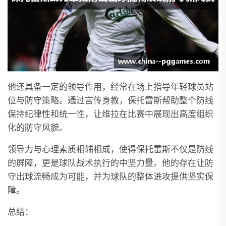
他还具备一定的领导作用，经常在场上指导年轻球员站
位与防守策略。通过言传身教，保托雷斯帮助整个防线
保持纪律性和统一性，让维拉在比赛中展现出高度组织
化的防守风貌。
领导力与心理素质相辅相成，使得保托雷斯不仅是防线
的屏障，更是球队战术执行的中坚力量。他的存在让防
守出球流畅成为可能，并为球队的整体进攻提供坚实保
障。
总结：