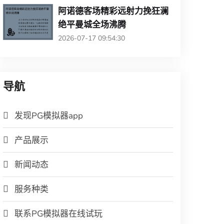
阿诺德客场精彩远射力挽狂澜
绝平曼城全场沸腾
2026-07-17 09:54:30
导航
发现PG模拟器app
产品展示
新闻动态
服务种类
联系PG模拟器在线试玩