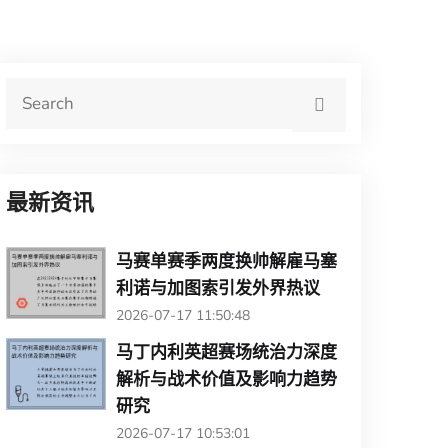
最新资讯
马赛单赛季两度换帅解雇马塞
利诺与加图索引发外界热议
2026-07-17 11:50:48
马丁内利英超赛场统治力深度
解析与战术价值及影响力趋势
研究
2026-07-17 10:53:01