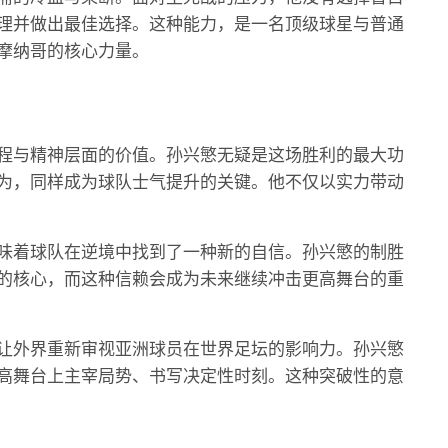
理并做出最佳选择。这种能力，是一名顶级球星与普通
摩纳哥的核心力量。
程与精神层面的价值。孙兴慜无疑是这场胜利的最大功
为，同样成为球队士气提升的关键。他不仅以实力带动
味着球队在逆境中找到了一种新的自信。孙兴慜的制胜
的核心，而这种信赖会成为未来继续冲击更高舞台的重
让外界重新审视亚洲球员在世界足坛的影响力。孙兴慜
高舞台上主宰局势、书写决定性时刻。这种突破性的意