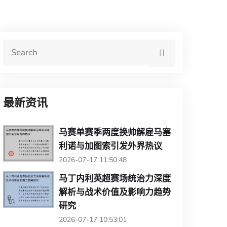
最新资讯
马赛单赛季两度换帅解雇马塞
利诺与加图索引发外界热议
2026-07-17 11:50:48
马丁内利英超赛场统治力深度
解析与战术价值及影响力趋势
研究
2026-07-17 10:53:01