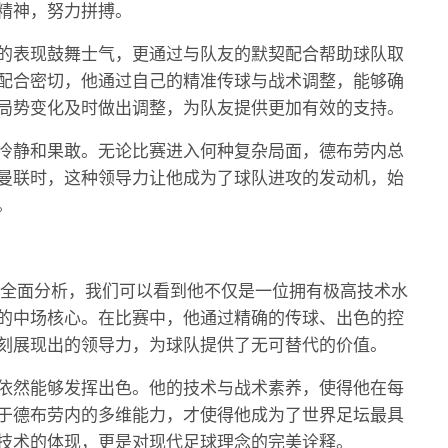
精神，努力拼搏。
的表现鼓舞士气，更通过与队友的默契配合帮助球队取
配合密切，他通过自己的精准传球与战术调整，能够确
局势变化及时做出调整，为队友提供更加有效的支持。
冷静和果敢。无论比赛进入何种复杂局面，德布劳内总
曼联时，这种领导力让他成为了球队进攻的发动机，始
。
的全面分析，我们可以看到他不仅是一位拥有极高技术水
的中场核心。在比赛中，他通过精确的传球、出色的控
刻展现出的领导力，为球队提供了无可替代的价值。
依然能够发挥出色。他的技术与战术素养，使得他在每
于德布劳内的多维能力，才使得他成为了世界足坛最具
技术的体现，更是对现代足球理念的完美诠释。