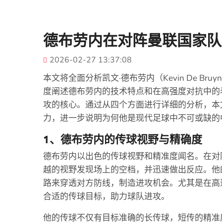
德布劳内在对阵曼联国家队
2026-02-27 13:37:08
本文将全面分析凯文·德布劳内（Kevin De B
度阐述德布劳内的技术特点和在高强度对抗中的
攻的核心。通过从四个方面进行详细的分析，本
力，进一步说明为何他是现代足球中不可或缺的
1、德布劳内的传球视野与精确度
德布劳内以出色的传球视野和精准度闻名。在对
越的视野发现场上的空档，并迅速做出反应。他
路来穿透对方防线，制造进攻机会。尤其是在高
合适的传球目标，助力球队进攻。
他的传球不仅有目标准确的长传球，短传的精准