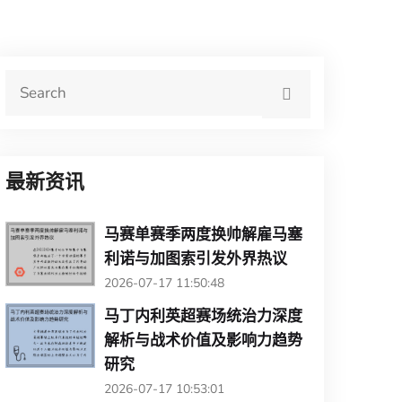
最新资讯
马赛单赛季两度换帅解雇马塞
利诺与加图索引发外界热议
2026-07-17 11:50:48
马丁内利英超赛场统治力深度
解析与战术价值及影响力趋势
研究
2026-07-17 10:53:01