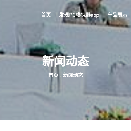
首页
发现PG模拟器app
产品展示
新闻动态
首页
新闻动态