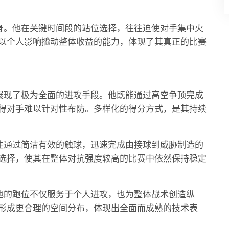
身。他在关键时间段的站位选择，往往迫使对手集中火
以个人影响撬动整体收益的能力，体现了其真正的比赛
展现了极为全面的进攻手段。他既能通过高空争顶完成
得对手难以针对性布防。多样化的得分方式，是其持续
往通过简洁有效的触球，迅速完成由接球到威胁制造的
选择，使其在整体对抗强度较高的比赛中依然保持稳定
他的跑位不仅服务于个人进攻，也为整体战术创造纵
形成更合理的空间分布，体现出全面而成熟的技术表