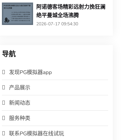
阿诺德客场精彩远射力挽狂澜
绝平曼城全场沸腾
2026-07-17 09:54:30
导航
发现PG模拟器app
产品展示
新闻动态
服务种类
联系PG模拟器在线试玩