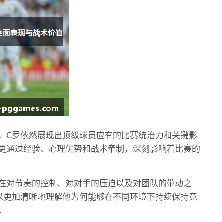
，C罗依然展现出顶级球员应有的比赛统治力和关键影
更通过经验、心理优势和战术牵制，深刻影响着比赛的
在对节奏的控制、对对手的压迫以及对团队的带动之
以更加清晰地理解他为何能够在不同环境下持续保持竞
。