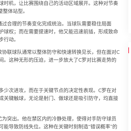
球时机，让比赛围绕自己的活动区域展开。这种对节奏
整整体站型。
通过合理的节奏变化完成统治。当球队需要稳住局面
护球权；而在需要提速时，他又能迅速前插，形成致命
步行动。
欧协联球队通常以整体防守和快速转换见长，但在面对C
间。这种无形的压迫，进一步放大了C罗对比赛走势的
多少次进攻，而在于关键节点的决定性表现。C罗在对
成关键触球，无论是射门、做球还是吸引防守，均直接
尤为突出。他在禁区内的冷静处理，使得对手防守球员
可能导致防线失位。这种在关键时刻制造“错误概率”的