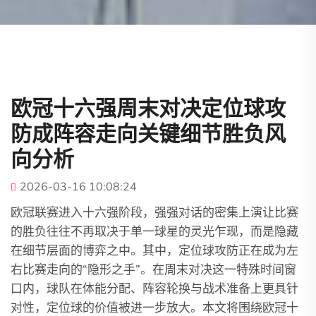
欧冠十六强周末对决定位球攻
防成阵容走向关键细节胜负风
向分析
2026-03-16 10:08:24
欧冠联赛进入十六强阶段，强强对话的密集上演让比赛
的胜负往往不再取决于单一球星的灵光乍现，而是隐藏
在细节层面的博弈之中。其中，定位球攻防正在成为左
右比赛走向的“隐形之手”。在周末对决这一特殊时间窗
口内，球队在体能分配、阵容轮换与战术准备上更具针
对性，定位球的价值被进一步放大。本文将围绕欧冠十