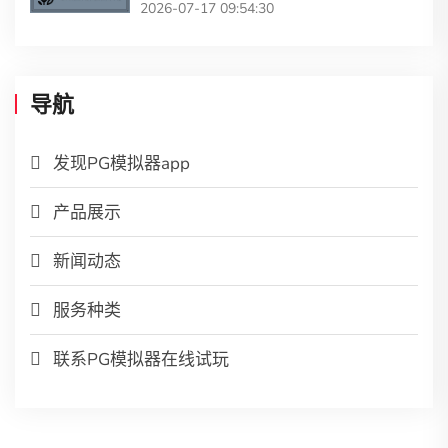
2026-07-17 09:54:30
导航
发现PG模拟器app
产品展示
新闻动态
服务种类
联系PG模拟器在线试玩