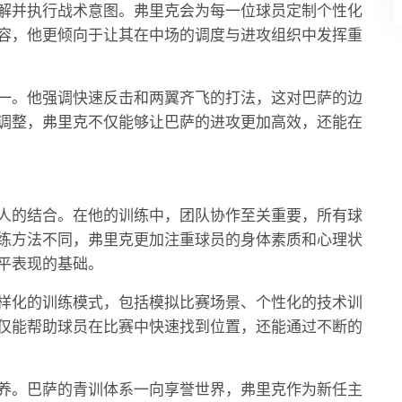
解并执行战术意图。弗里克会为每一位球员定制个性化
容，他更倾向于让其在中场的调度与进攻组织中发挥重
一。他强调快速反击和两翼齐飞的打法，这对巴萨的边
调整，弗里克不仅能够让巴萨的进攻更加高效，还能在
人的结合。在他的训练中，团队协作至关重要，所有球
练方法不同，弗里克更加注重球员的身体素质和心理状
平表现的基础。
样化的训练模式，包括模拟比赛场景、个性化的技术训
仅能帮助球员在比赛中快速找到位置，还能通过不断的
养。巴萨的青训体系一向享誉世界，弗里克作为新任主