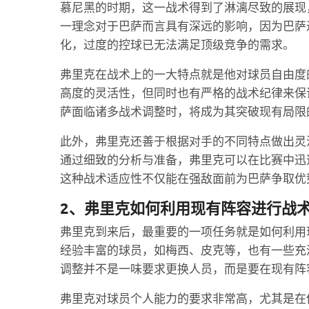
慕尼黑的时期，这一战术得到了淋漓尽致的展现
一理念对于巴萨而言具有深远的影响，因为巴萨
化，过度的控球已无法满足顶级竞争的需求。
弗里克在战术上的一大特点就是他对球员自由度
高度的灵活性，但同时也有严格的战术纪律来保
萨面临诸多战术调整时，将成为其突破现有局限
此外，弗里克还善于根据对手的不同特点做出灵
通过细致的分析与准备，弗里克可以在比赛中迅
这种战术适应性不仅能在强敌面前为巴萨争取优
2、弗里克如何利用现有阵容进行战
弗里克到来后，最重要的一项任务就是如何利用
经验丰富的球员，如梅西、皮克等，也有一些充
调整并不是一味要求更换人员，而是要在现有阵
弗里克对球员个人能力的要求非常高，尤其是在