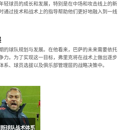
年轻球员的成长和发展，特别是在中场和攻击线上的新
时通过技术和战术上的指导帮助他们更好地融入到一线
展
期的球队规划与发展。在他看来，巴萨的未来需要依托
争力。为了实现这一目标，弗里克将在战术上做出逐步
体系、球员选拔以及俱乐部管理层的战略决策中。