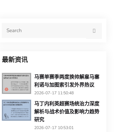
最新资讯
马赛单赛季两度换帅解雇马塞
利诺与加图索引发外界热议
2026-07-17 11:50:48
马丁内利英超赛场统治力深度
解析与战术价值及影响力趋势
研究
2026-07-17 10:53:01