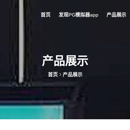
首页
发现PG模拟器app
产品展示
产品展示
首页
产品展示