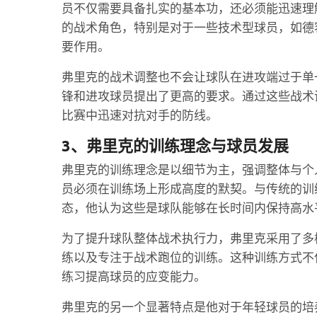
员不仅需要具备扎实的基本功，还必须能迅速理
的战术角色，特别是对于一些技术型球员，如德
要作用。
弗里克的战术调整也不会让球队在进攻端过于单
锋和进攻球员提出了更高的要求。通过这些战术
比赛中迅速对抗对手的防线。
3、弗里克的训练理念与球员发展
弗里克的训练理念是以细节为主，强调整体与个
员必须在训练场上形成高度的默契。与传统的训
态，他认为这些是球队能够在长时间内保持高水
为了提升球队整体战术执行力，弗里克采用了多
练以及专注于战术跑位的训练。这种训练方式不
练习提高球员的应变能力。
弗里克的另一个显著特点是他对于年轻球员的培