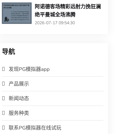
阿诺德客场精彩远射力挽狂澜
绝平曼城全场沸腾
2026-07-17 09:54:30
导航
发现PG模拟器app
产品展示
新闻动态
服务种类
联系PG模拟器在线试玩