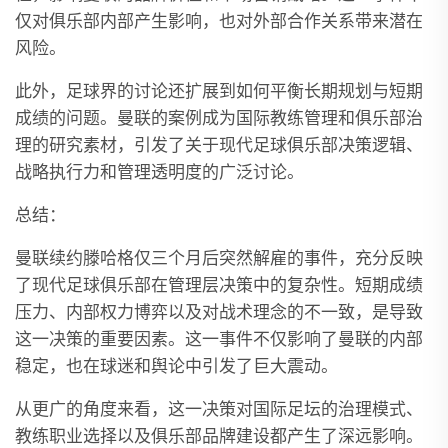
仅对俱乐部内部产生影响，也对外部合作关系带来潜在
风险。
此外，足球界的讨论还扩展到如何平衡长期规划与短期
成绩的问题。曼联的案例成为国际教练管理和俱乐部治
理的研究素材，引发了关于现代足球俱乐部决策逻辑、
战略执行力和管理透明度的广泛讨论。
总结：
曼联续约滕哈格仅三个月后突然解雇的事件，充分反映
了现代足球俱乐部在管理层决策中的复杂性。短期成绩
压力、内部权力博弈以及对战术理念的不一致，是导致
这一决策的重要因素。这一事件不仅影响了曼联的内部
稳定，也在球迷和舆论中引发了巨大震动。
从更广的角度来看，这一决策对国际足坛的治理模式、
教练职业选择以及俱乐部品牌建设都产生了深远影响。