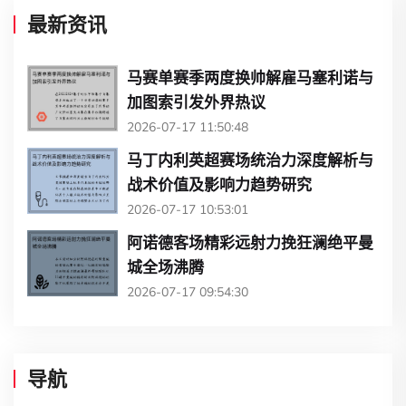
最新资讯
马赛单赛季两度换帅解雇马塞利诺与
加图索引发外界热议
2026-07-17 11:50:48
马丁内利英超赛场统治力深度解析与
战术价值及影响力趋势研究
2026-07-17 10:53:01
阿诺德客场精彩远射力挽狂澜绝平曼
城全场沸腾
2026-07-17 09:54:30
导航