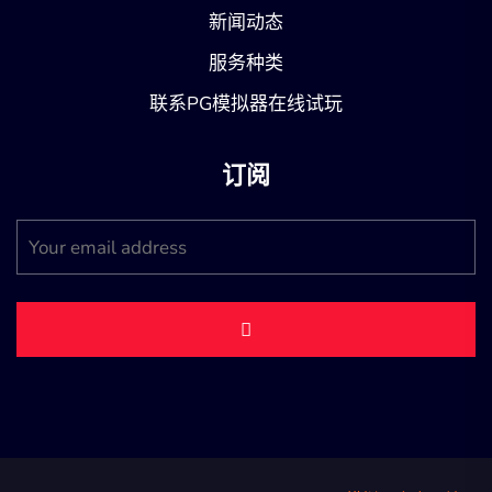
新闻动态
服务种类
联系PG模拟器在线试玩
订阅