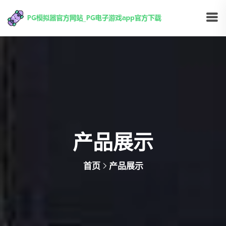
产品展示
首页
产品展示