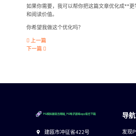
如果你需要，我可以帮你把这篇文章优化成**更
和阅读价值。
你希望我做这个优化吗？
上一篇
下一篇
导航
发现P
建瓯市冲征省422号