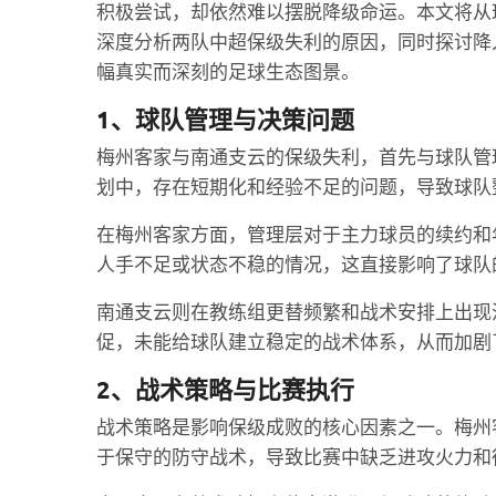
积极尝试，却依然难以摆脱降级命运。本文将从
深度分析两队中超保级失利的原因，同时探讨降
幅真实而深刻的足球生态图景。
1、球队管理与决策问题
梅州客家与南通支云的保级失利，首先与球队管
划中，存在短期化和经验不足的问题，导致球队
在梅州客家方面，管理层对于主力球员的续约和
人手不足或状态不稳的情况，这直接影响了球队
南通支云则在教练组更替频繁和战术安排上出现
促，未能给球队建立稳定的战术体系，从而加剧
2、战术策略与比赛执行
战术策略是影响保级成败的核心因素之一。梅州
于保守的防守战术，导致比赛中缺乏进攻火力和