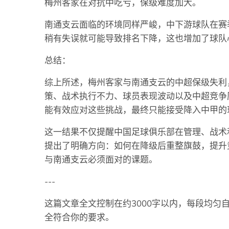
梅州客家在对抗中吃亏，保级难度加大。
南通支云面临的环境同样严峻，中下游球队在赛
稍有失误就可能导致排名下降，这也增加了球队
总结：
综上所述，梅州客家与南通支云的中超保级失利
策、战术执行不力、球员表现波动以及中超竞争
能有效应对这些挑战，最终只能接受降入中甲的
这一结果不仅提醒中国足球俱乐部在管理、战术
提出了明确方向：如何在降级后重整旗鼓，提升
与南通支云必须面对的课题。
---
这篇文章全文控制在约3000字以内，每段均匀
全符合你的要求。