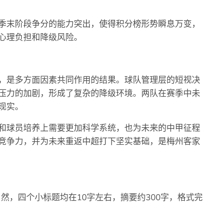
季末阶段争分的能力突出，使得积分榜形势瞬息万变，
心理负担和降级风险。
，是多方面因素共同作用的结果。球队管理层的短视决
压力的加剧，形成了复杂的降级环境。两队在赛季中未
现实。
和球员培养上需要更加科学系统，也为未来的中甲征程
竞争力，并为未来重返中超打下坚实基础，是梅州客家
自然，四个小标题均在10字左右，摘要约300字，格式完