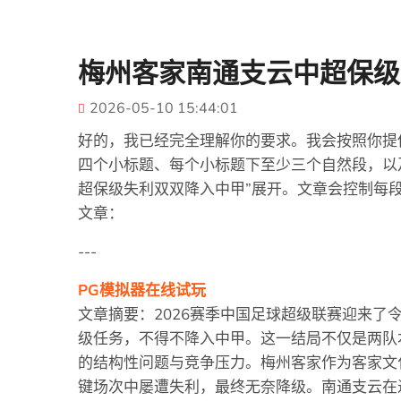
梅州客家南通支云中超保级
2026-05-10 15:44:01
好的，我已经完全理解你的要求。我会按照你提
四个小标题、每个小标题下至少三个自然段，以
超保级失利双双降入中甲”展开。文章会控制每
文章：
---
PG模拟器在线试玩
文章摘要：2026赛季中国足球超级联赛迎来了
级任务，不得不降入中甲。这一结局不仅是两队
的结构性问题与竞争压力。梅州客家作为客家文
键场次中屡遭失利，最终无奈降级。南通支云在