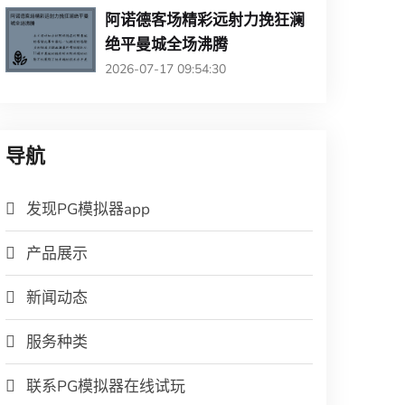
阿诺德客场精彩远射力挽狂澜
绝平曼城全场沸腾
2026-07-17 09:54:30
导航
发现PG模拟器app
产品展示
新闻动态
服务种类
联系PG模拟器在线试玩