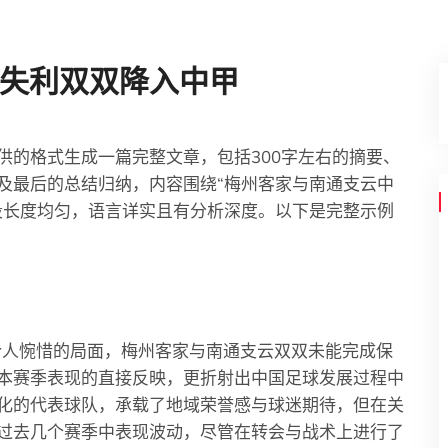
失利双双降入中甲
供的格式生成一篇完整文章，包括300字左右的摘要、
及最后的总结归纳，内容围绕“梅州客家与南通支云中
段长度均匀，语言详实且有分析深度。以下是完整示例
令人惋惜的局面，梅州客家与南通支云双双未能完成保
本赛季表现的直接反映，更折射出中国足球发展过程中
化的代表球队，承载了地域荣誉感与球迷期待，但在关
过去几个赛季中表现波动，尽管在转会与战术上进行了