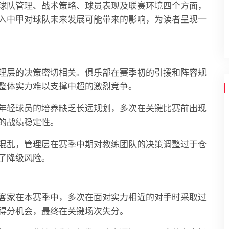
球队管理、战术策略、球员表现及联赛环境四个方面，
入中甲对球队未来发展可能带来的影响，为读者呈现一
理层的决策密切相关。俱乐部在赛季初的引援和阵容规
整体实力难以支撑中超的激烈竞争。
年轻球员的培养缺乏长远规划，多次在关键比赛前出现
的战绩稳定性。
混乱，管理层在赛季中期对教练团队的决策调整过于仓
了降级风险。
客家在本赛季中，多次在面对实力相近的对手时采取过
得分机会，最终在关键场次失分。