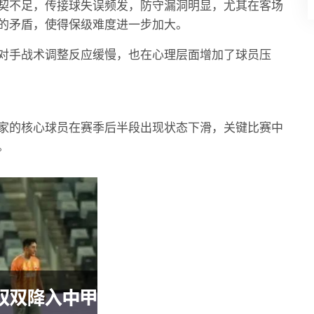
契不足，传接球失误频发，防守漏洞明显，尤其在客场
的矛盾，使得保级难度进一步加大。
对手战术调整反应缓慢，也在心理层面增加了球员压
家的核心球员在赛季后半段出现状态下滑，关键比赛中
。