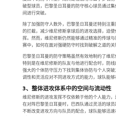
破型球员，巴黎圣日耳曼的防守核心球员通过集
间进行突破。
除了加强防守人数外，巴黎圣日耳曼还特别注重
的拦截，减少维尼修斯拿球后的进攻选择，迫使
挥。然而，维尼修斯仍然能够通过精准的传球与
赛中，如何在面对强硬防守时找到破解之道的关
巴黎圣日耳曼的防守策略虽然有效地制约了维尼
特别是在维尼修斯的队友与他进行配合时，防线
强大的个体防守压力下找到集体协防与个人突破
调性和灵活应对不同进攻方式的能力，球队能够
3、整体进攻体系中的空间与流动性
维尼修斯的进攻发挥不仅依赖于他的个人能力，
在对阵巴黎圣日耳曼时，巴西队通过灵活的球员
不断改变进攻方向与队员的配合，球队能够迅速