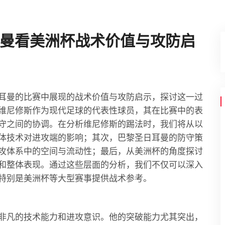
曼看美洲杯战术价值与攻防启
耳曼的比赛中展现的战术价值与攻防启示，探讨这一过
维尼修斯作为现代足球的代表性球员，其在比赛中的表
守之间的协调。在分析维尼修斯的踢法时，我们将从以
体技术对进攻端的影响；其次，巴黎圣日耳曼的防守策
攻体系中的空间与流动性；最后，从美洲杯的角度探讨
和整体表现。通过这些层面的分析，我们不仅可以深入
特别是美洲杯等大型赛事提供战术参考。
非凡的技术能力和进攻意识。他的突破能力尤其突出，