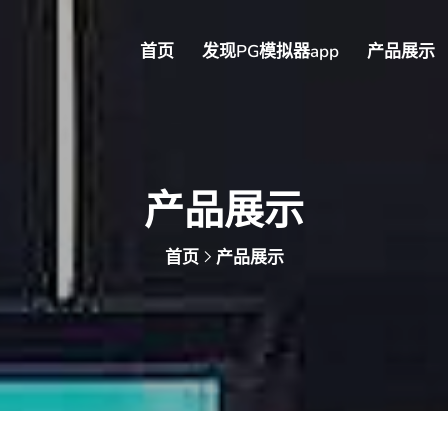
首页
发现PG模拟器app
产品展示
产品展示
首页
产品展示