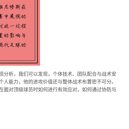
现分析，我们可以发现，个体技术、团队配合与战术安
个人能力，他的进攻价值还与整体战术布置密不可分。
在面对顶级球员时如何进行有效应对，如何通过协防与