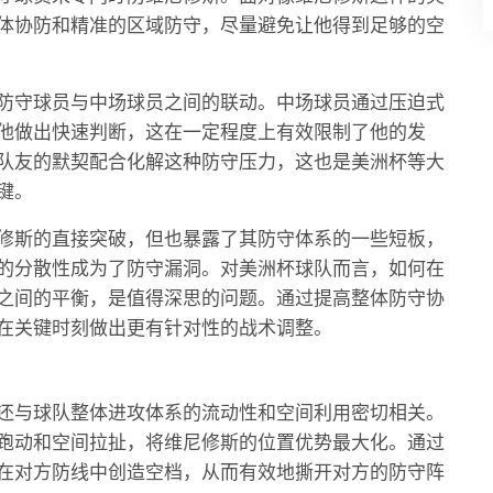
体协防和精准的区域防守，尽量避免让他得到足够的空
防守球员与中场球员之间的联动。中场球员通过压迫式
他做出快速判断，这在一定程度上有效限制了他的发
队友的默契配合化解这种防守压力，这也是美洲杯等大
键。
修斯的直接突破，但也暴露了其防守体系的一些短板，
的分散性成为了防守漏洞。对美洲杯球队而言，如何在
之间的平衡，是值得深思的问题。通过提高整体防守协
在关键时刻做出更有针对性的战术调整。
还与球队整体进攻体系的流动性和空间利用密切相关。
跑动和空间拉扯，将维尼修斯的位置优势最大化。通过
在对方防线中创造空档，从而有效地撕开对方的防守阵