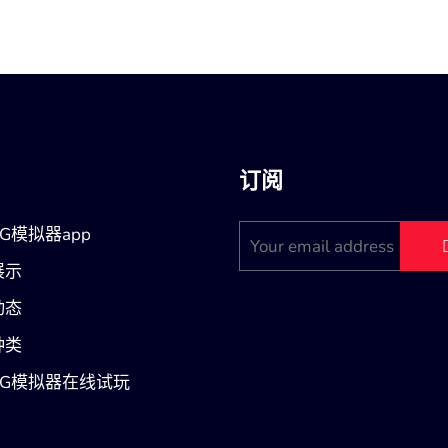
订阅
G模拟器app
展示
动态
种类
PG模拟器在线试玩