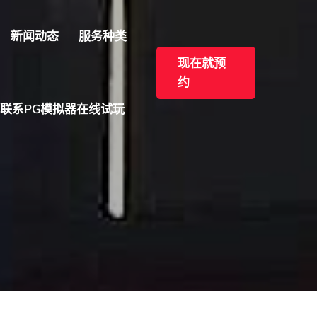
新闻动态
服务种类
现在就预
约
联系PG模拟器在线试玩