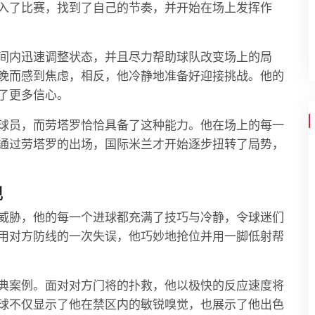
入了比赛，找到了自己的节奏，并开始在场上发挥作
间内迅速调整状态，并且尽力帮助球队改变场上的局
晚而感到焦虑，相反，他冷静地准备好迎接挑战。他的
了更多信心。
球员，而劳塔罗恰恰具备了这种能力。他在场上的每一
通过劳塔罗的出场，国际米兰才开始逐步扭转了局势，
现
威胁，他的每一个进球都充满了技巧与冷静，令球迷们
用对方防线的一次失误，他巧妙地抢位并用一脚低射帮
典案例。面对对方门将的扑救，他以极快的反应速度将
球不仅显示了他在禁区内的敏锐嗅觉，也展示了他出色