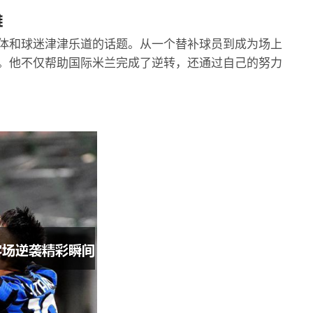
雄
体和球迷津津乐道的话题。从一个替补球员到成为场上
。他不仅帮助国际米兰完成了逆转，还通过自己的努力