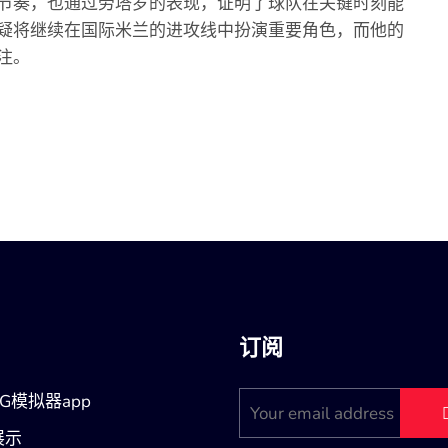
节奏，也通过劳塔罗的表现，证明了球队在关键时刻能
疑将继续在国际米兰的进攻线中扮演重要角色，而他的
注。
订阅
G模拟器app
展示