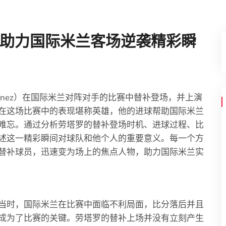
助力国际米兰客场逆袭精彩瞬
artínez）在国际米兰对阵对手的比赛中替补登场，并上演
在这场比赛中的表现堪称英雄，他的进球帮助国际米兰
难忘。通过分析劳塔罗的替补登场时机、进球过程、比
述这一精彩瞬间对球队和他个人的重要意义。每一个方
替补球员，迅速变为场上的焦点人物，助力国际米兰实
当时，国际米兰在比赛中面临不利局面，比分落后并且
成为了比赛的关键。劳塔罗的替补上场并没有立刻产生