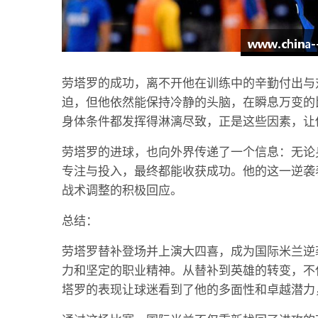
劳塔罗的成功，离不开他在训练中的辛勤付出与
迫，但他依然能保持冷静的头脑，在瞬息万变的
身体条件都发挥得淋漓尽致，正是这些因素，让
劳塔罗的进球，也向外界传递了一个信息：无论
专注与投入，最终都能收获成功。他的这一逆袭
战术调整的积极回应。
总结：
劳塔罗替补登场并上演大四喜，成为国际米兰逆
力和坚定的职业精神。从替补到英雄的转变，不
塔罗的表现让球迷看到了他的多面性和卓越潜力