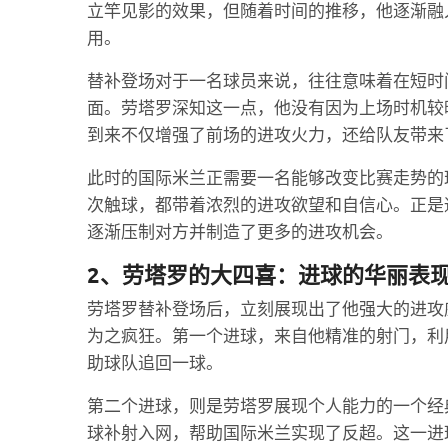
立竿见影的效果，但随着时间的推移，他逐渐融
用。
替补登场对于一名球员来说，往往意味着在短时
面。劳塔罗深知这一点，他没有因为上场时机较
到来不仅增强了前场的进攻火力，还给队友带来
此时的国际米兰正需要一名能够改变比赛走势的
次触球，都带着浓烈的进攻欲望和自信心。正是
逐渐压制对方并制造了更多的进攻机会。
2、劳塔罗的大四喜：进球的华丽表
劳塔罗替补登场后，立刻展现出了他强大的进攻
为之疯狂。第一个进球，来自他精准的射门，利
助球队追回一球。
第二个进球，则是劳塔罗展现个人能力的一个经
球补射入网，帮助国际米兰实现了反超。这一进