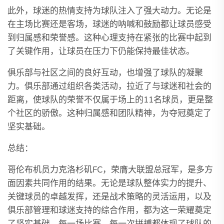
此外，球迷的热情支持为球队注入了强大动力。无论是
在主场比赛还是客场，球迷的呐喊和鼓励都让球员感受
到归属感和荣誉感。这种心理支持在紧张的比赛中起到
了关键作用，让球员在压力下仍能保持最佳状态。
俱乐部与社区之间的良好互动，也增强了球队的凝聚
力。俱乐部通过组织各类活动，拉近了与球迷和社会的
距离，使球队的荣誉不仅属于场上的11名球员，更是整
个社区的骄傲。这种归属感和团队精神，为夺冠奠定了
坚实基础。
总结：
哥伦布机员力克洛杉矶FC，荣膺大联盟总冠军，是多方
面因素共同作用的结果。无论是球队整体实力的提升、
关键球员的卓越发挥，还是战术策略的灵活运用，以及
俱乐部管理和球迷支持的综合作用，都为这一荣耀奠定
了坚实基础。每一场比赛、每一次拼搏都体现了球队的