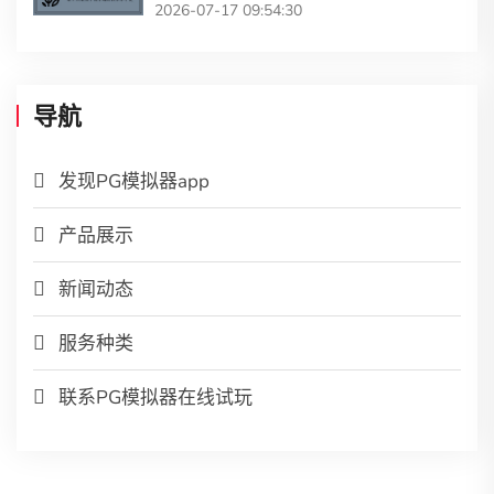
2026-07-17 09:54:30
导航
发现PG模拟器app
产品展示
新闻动态
服务种类
联系PG模拟器在线试玩