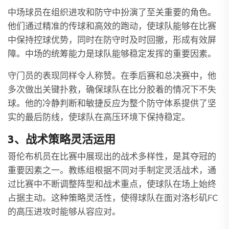
中场球员在组织进攻和防守中扮演了至关重要的角色。
他们通过精准的传球和高效的跑动，使球队能够在比赛
中保持控球优势，同时在防守时及时回撤，形成有效屏
障。中场的统筹能力是球队能够稳定发挥的重要因素。
守门员的表现同样令人称赞。在季后赛和总决赛中，他
多次做出关键扑救，确保球队在比分胶着的情况下不失
球。他的冷静判断和敏捷反应为整个防守体系提供了坚
实的最后防线，使球队在高压环境下保持稳定。
3、战术策略灵活运用
哥伦布机员在比赛中展现出的战术多样性，是其夺冠的
重要因素之一。教练组根据不同对手制定灵活战术，通
过比赛中不断调整阵型和战术重点，使球队在场上始终
占据主动。这种策略灵活性，使得球队在面对洛杉矶FC
的高压进攻时能够从容应对。