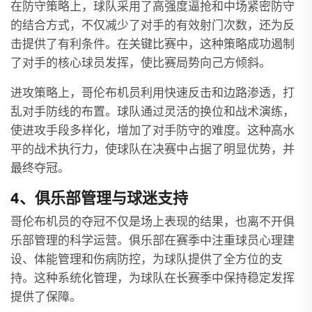
在防守策略上，球队采用了高强度逼抢和中场紧密防守
的结合方式，不仅减少了对手的有效射门次数，还为反
击提供了有利条件。在关键比赛中，这种策略成功遏制
了对手的核心球员发挥，使比赛局势向己方倾斜。
进攻策略上，哥伦布机员利用快速反击和边路渗透，打
乱对手防线的布置。球队通过灵活的换位和战术演练，
使进攻手段多样化，增加了对手防守的难度。这种高水
平的战术执行力，使球队在决赛中占据了明显优势，并
最终夺冠。
4、俱乐部管理与球迷支持
哥伦布机员的夺冠不仅是场上表现的结果，也离不开俱
乐部管理的科学运营。俱乐部在赛季中注重球员心理建
设、体能管理和伤病防控，为球队提供了全方位的支
持。这种系统化管理，为球队在长赛季中保持稳定发挥
提供了保障。