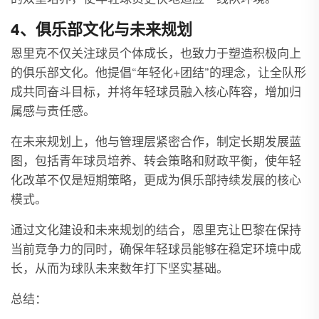
4、俱乐部文化与未来规划
恩里克不仅关注球员个体成长，也致力于塑造积极向上
的俱乐部文化。他提倡“年轻化+团结”的理念，让全队形
成共同奋斗目标，并将年轻球员融入核心阵容，增加归
属感与责任感。
在未来规划上，他与管理层紧密合作，制定长期发展蓝
图，包括青年球员培养、转会策略和财政平衡，使年轻
化改革不仅是短期策略，更成为俱乐部持续发展的核心
模式。
通过文化建设和未来规划的结合，恩里克让巴黎在保持
当前竞争力的同时，确保年轻球员能够在稳定环境中成
长，从而为球队未来数年打下坚实基础。
总结：