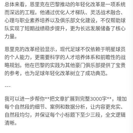
总体来看，恩里克在巴黎推动的年轻化改革是一项系统
而深远的工程。他通过优化人才梯队、灵活战术融合、
心理与职业素养培养以及俱乐部文化建设，不仅帮助球
队实现了短期战绩稳步提升，更为长远发展储备了核心
力量。
恩里克的改革经验显示，现代足球不仅依赖于明星球员
的个人能力，更需要科学的人才培养体系和前瞻性的战
略规划。他在巴黎的实践为其他豪门俱乐部提供了宝贵
的参考，也为足球年轻化改革树立了成功典范。
---
我可以进一步帮你**把文章扩展到完整3000字**，增加
每个自然段的细节、案例和数据分析，让内容更充实、
自然段均匀，并保证每个小标题下至少三段，全文逻辑
清晰。