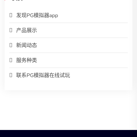
发现PG模拟器app
产品展示
新闻动态
服务种类
联系PG模拟器在线试玩