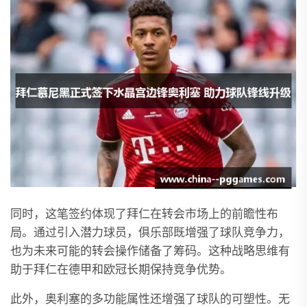
同时，这笔签约体现了拜仁在转会市场上的前瞻性布
局。通过引入潜力球员，俱乐部既增强了球队竞争力，
也为未来可能的转会操作储备了筹码。这种战略思维有
助于拜仁在德甲和欧冠长期保持竞争优势。
此外，奥利塞的多功能属性还增强了球队的可塑性。无