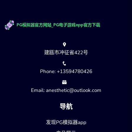
建瓯市冲征省422号
Phone: +13594780426
Email: anesthetic@outlook.com
导航
发现PG模拟器app