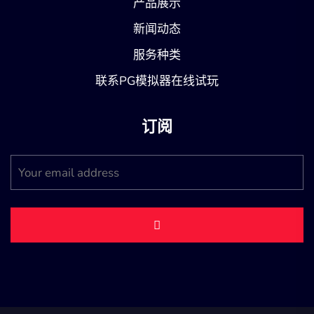
产品展示
新闻动态
服务种类
联系PG模拟器在线试玩
订阅