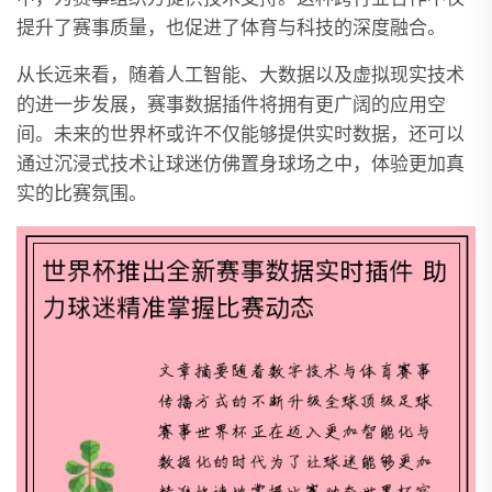
提升了赛事质量，也促进了体育与科技的深度融合。
从长远来看，随着人工智能、大数据以及虚拟现实技术
的进一步发展，赛事数据插件将拥有更广阔的应用空
间。未来的世界杯或许不仅能够提供实时数据，还可以
通过沉浸式技术让球迷仿佛置身球场之中，体验更加真
实的比赛氛围。