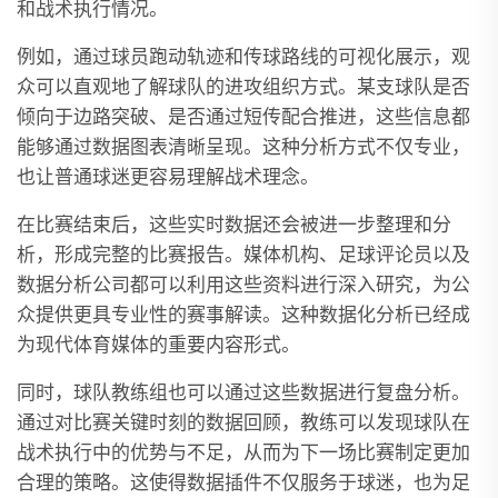
和战术执行情况。
例如，通过球员跑动轨迹和传球路线的可视化展示，观
众可以直观地了解球队的进攻组织方式。某支球队是否
倾向于边路突破、是否通过短传配合推进，这些信息都
能够通过数据图表清晰呈现。这种分析方式不仅专业，
也让普通球迷更容易理解战术理念。
在比赛结束后，这些实时数据还会被进一步整理和分
析，形成完整的比赛报告。媒体机构、足球评论员以及
数据分析公司都可以利用这些资料进行深入研究，为公
众提供更具专业性的赛事解读。这种数据化分析已经成
为现代体育媒体的重要内容形式。
同时，球队教练组也可以通过这些数据进行复盘分析。
通过对比赛关键时刻的数据回顾，教练可以发现球队在
战术执行中的优势与不足，从而为下一场比赛制定更加
合理的策略。这使得数据插件不仅服务于球迷，也为足