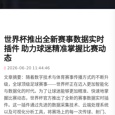
世界杯推出全新赛事数据实时
插件 助力球迷精准掌握比赛动
态
2026-06-20 11:44:46
文章摘要：随着数字技术与体育赛事传播方式的不断升
级，全球顶级足球赛事——世界杯正在迈入更加智能化
与数据化的时代。为了让球迷能够更加精准、快速地掌
握比赛动态，世界杯官方推出了全新的赛事数据实时插
件。这一插件通过先进的数据采集技术、云端处理系统
以及可视化分析工具，将赛场上的每一次传球、射门、