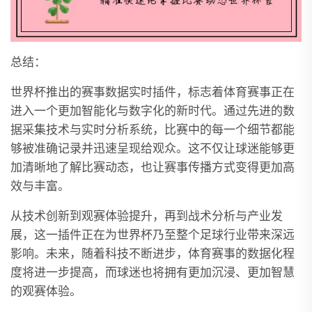
总结：
世界杯推出的赛事数据实时插件，标志着体育赛事正在
进入一个更加智能化与数字化的新时代。通过先进的数
据采集技术与实时分析系统，比赛中的每一个细节都能
够被准确记录并迅速呈现给观众。这不仅让球迷能够更
加清晰地了解比赛动态，也让赛事传播方式变得更加高
效与丰富。
从技术创新到观赛体验提升，再到战术分析与产业发
展，这一插件正在为世界杯乃至整个足球行业带来深远
影响。未来，随着科技不断进步，体育赛事的数据化程
度将进一步提高，而球迷也将拥有更加沉浸、更加智慧
的观赛体验。