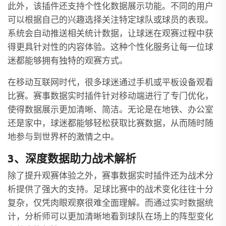
此外，该插件还支持个性化数据展示功能。不同的用户
可以根据自己的兴趣选择关注特定球队或球员的表现。
系统会自动推送相关统计数据，让球迷在观赛过程中获
得更具针对性的内容体验。这种个性化服务让每一位球
迷都能够拥有独特的观赛方式。
在移动互联网时代，很多球迷通过手机或平板设备观看
比赛。赛事数据实时插件针对移动端进行了专门优化，
使得数据展示更加清晰、简洁。无论是在地铁、办公室
还是家中，球迷都能够轻松获取比赛数据，从而随时随
地参与到世界杯的激情之中。
3、深度数据助力战术解析
除了提升观赛体验之外，赛事数据实时插件还为战术分
析提供了强大的支持。足球比赛中的战术变化往往十分
复杂，仅凭肉眼观察很难全面理解。而通过实时数据统
计，分析师可以更加清晰地看到球队在场上的阵型变化