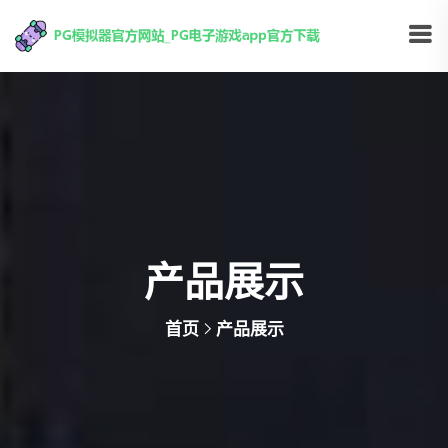
产品展示
首页
产品展示