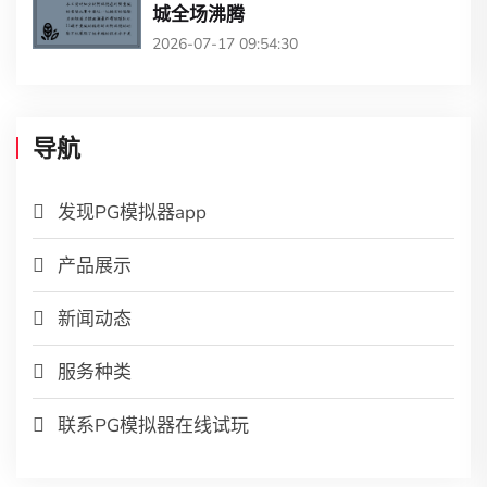
城全场沸腾
2026-07-17 09:54:30
导航
发现PG模拟器app
产品展示
新闻动态
服务种类
联系PG模拟器在线试玩