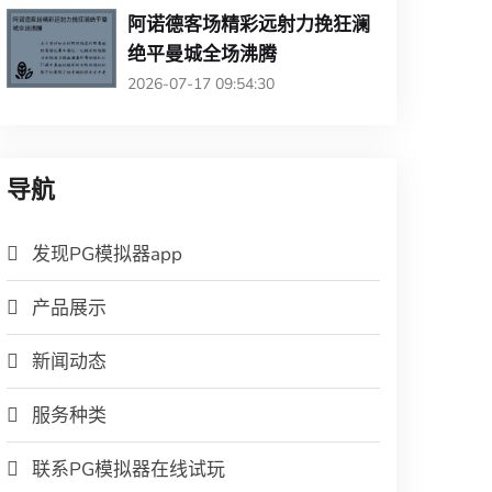
阿诺德客场精彩远射力挽狂澜
绝平曼城全场沸腾
2026-07-17 09:54:30
导航
发现PG模拟器app
产品展示
新闻动态
服务种类
联系PG模拟器在线试玩