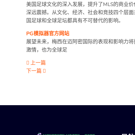
美国足球文化的深入发展，提升了MLS的商业
深远震撼。从文化、经济、社会和竞技四个层面
国足球和全球足坛都具有不可替代的影响。
PG模拟器官方网站
展望未来，梅西在迈阿密国际的表现和影响力将
激情，也为全球足
上一篇
下一篇