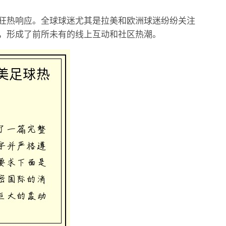
狂热响应。全球球迷尤其是拉美和欧洲球迷纷纷关注
升，形成了前所未有的线上互动和社区热潮。