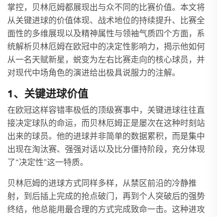
掌控，贝林厄姆都展现出与众不同的比赛价值。本文将
从关键进球的价值体现、战术地位的持续提升、比赛全
面性的多维展现以及精神属性与领袖气质四个方面，系
统解析贝林厄姆在欧冠中的决定性影响力，揭示他如何
从一名天赋新星，蜕变为左右比赛走向的核心球员，并
对现代中场角色的演进给出极具说服力的注解。
1、关键进球价值
在欧冠这样容错率极低的顶级赛事中，关键进球往往直
接决定球队的命运，而贝林厄姆正是屡次在这种时刻站
出来的球员。他的进球并非简单的数据累积，而是集中
出现在淘汰赛、强强对话以及比分僵持阶段，充分体现
了“决定性”这一特质。
贝林厄姆的进球方式同样多样，从禁区前沿的冷静推
射，到后插上完成的抢点破门，再到个人突破后的强势
终结，他总能用最合理的方式完成致命一击。这种进攻