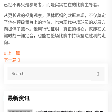
已经不再只是参与者，而是实实在在的比赛主导者。
从更长远的视角观察，贝林厄姆的欧冠表现，不仅奠定
了他在顶级舞台上的地位，也为现代中场球员的发展方
向提供了范本。他用行动证明，真正的核心，既能在关
键时刻一锤定音，也能在整场比赛中持续塑造胜利的走
向。
上一篇
下一篇
最新资讯