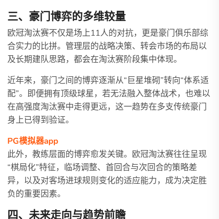
三、豪门博弈的多维较量
欧冠淘汰赛不仅是场上11人的对抗，更是豪门俱乐部综
合实力的比拼。管理层的战略决策、转会市场的布局以
及长期建队思路，都会在淘汰赛阶段集中体现。
近年来，豪门之间的博弈逐渐从“巨星堆砌”转向“体系适
配”。即便拥有顶级球星，若无法融入整体战术，也难以
在高强度淘汰赛中走得更远，这一趋势在多支传统豪门
身上已得到验证。
PG模拟器app
此外，教练层面的博弈愈发关键。欧冠淘汰赛往往呈现
“棋局化”特征，临场调整、首回合与次回合的策略差
异，以及对客场进球规则变化的适应能力，成为决定胜
负的重要因素。
四、未来走向与趋势前瞻