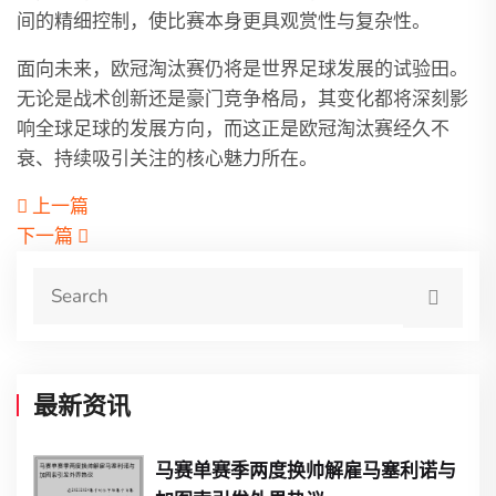
间的精细控制，使比赛本身更具观赏性与复杂性。
面向未来，欧冠淘汰赛仍将是世界足球发展的试验田。
无论是战术创新还是豪门竞争格局，其变化都将深刻影
响全球足球的发展方向，而这正是欧冠淘汰赛经久不
衰、持续吸引关注的核心魅力所在。
上一篇
下一篇
最新资讯
马赛单赛季两度换帅解雇马塞利诺与