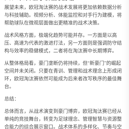
展望未来，欧冠淘汰赛的战术发展将更加依赖数据分析
与科技辅助。视频分析、体能监控和对手行为建模，将
帮助球队在微观层面做出更精准的战术决策。
战术风格方面，极端化趋势可能并存。一方面是以高
压、高速为代表的激进打法，另一方面则是强调防守结
构与效率的稳健模式，二者将在淘汰赛中长期博弈。
从整体格局看，豪门垄断仍将持续，但“新豪门”的崛起
空间并未关闭。只要在青训、管理和战术理念上形成闭
环，欧冠淘汰赛依然可能成为后来者改写秩序的最佳舞
台。
总结：
总体而言，从战术演变到豪门博弈，欧冠淘汰赛已经从
单纯的竞技舞台，转变为足球理念、管理智慧与资源整
合能力的综合展示窗口。战术体系的多样化、节奏与空