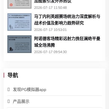
加图索引发外界热议
2026-07-17 11:50:48
马丁内利英超赛场统治力深度解析与
战术价值及影响力趋势研究
2026-07-17 10:53:01
阿诺德客场精彩远射力挽狂澜绝平曼
城全场沸腾
2026-07-17 09:54:30
导航
发现PG模拟器app
产品展示